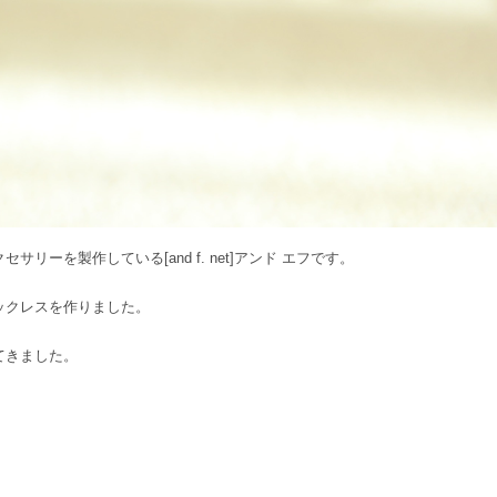
リーを製作している[and f. net]アンド エフです。
ックレスを作りました。
てきました。