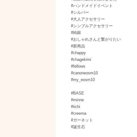
#ハンドメイドイベント
#シルバー
#大人アクセサリー
#シンプルアクセサリー
#純銀
#おしゃれさんと繋がりたい
#新商品
#chappy
#chagekimi
#fellows
#canoneosm10
#my_eosm10
#BASE
#minne
#iichi
#creema
#ガーネット
#誕生石