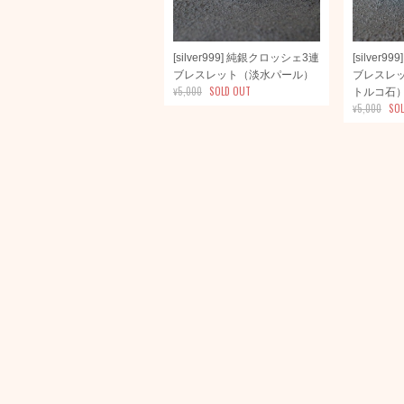
[silver999] 純銀クロッシェ3連
[silver
ブレスレット（淡水パール）
ブレスレ
¥5,000
SOLD OUT
トルコ石
¥5,000
SO