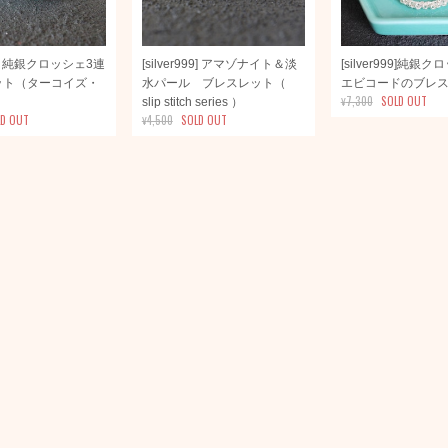
999] 純銀クロッシェ3連
[silver999] アマゾナイト＆淡
[silver999]純
ット（ターコイズ・
水パール ブレスレット（
エビコードのブレ
¥7,300
SOLD OUT
）
slip stitch series ）
LD OUT
¥4,500
SOLD OUT