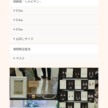
純銀線「シルビヤン」
0.3㎜
0.4㎜
0.5㎜
お試しサイズ
期間限定販売
マスク