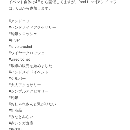
イベント自体は4日から開催してますが、[and f .net]アンド エフ
は、6日から参加します。
.
#アンドエフ
#ハンドメイドアクセサリー
#純銀クロッシェ
#silver
#silvercrochet
#ワイヤークロッシェ
#wirecrochet
#銀線の販売を始めました
#ハンドメイドイベント
#シルバー
#大人アクセサリー
#シンプルアクセサリー
#純銀
#おしゃれさんと繋がりたい
#新商品
#みなとみらい
#赤レンガ倉庫
#桜木町