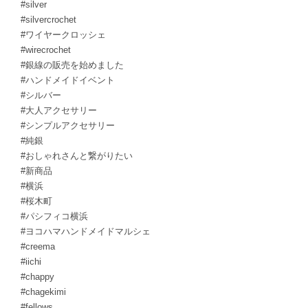
#silver
#silvercrochet
#ワイヤークロッシェ
#wirecrochet
#銀線の販売を始めました
#ハンドメイドイベント
#シルバー
#大人アクセサリー
#シンプルアクセサリー
#純銀
#おしゃれさんと繋がりたい
#新商品
#横浜
#桜木町
#パシフィコ横浜
#ヨコハマハンドメイドマルシェ
#creema
#iichi
#chappy
#chagekimi
#fellows