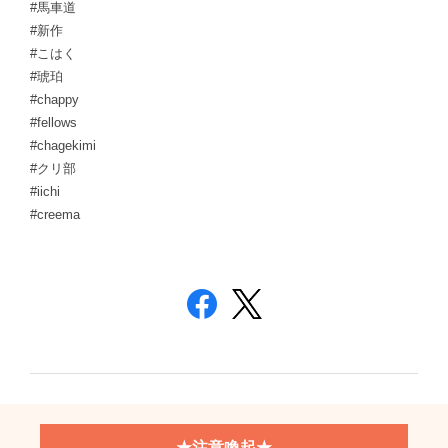
#馬車道
#新作
#こはく
#琥珀
#chappy
#fellows
#chagekimi
#クリ部
#iichi
#creema
★注意喚起★