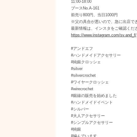
11:00-18:00
ブースNo.A-161
前売り800円、当日1000円
※父の具合が悪いので、急に出店で
最新情報は、インスタをご確認くだ
https://www.instagram.com/sv.and_f/
#アンドエフ
#ハンドメイドアクセサリー
#純銀クロッシェ
#silver
#silvercrochet
#ワイヤークロッシェ
#wirecrochet
#銀線の販売を始めました
#ハンドメイドイベント
#シルバー
#大人アクセサリー
#シンプルアクセサリー
#純銀
#編んでいます