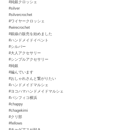
#純銀クロッシェ
#silver
#silvercrochet
#ワイヤークロッシェ
#wirecrochet
#銀線の販売を始めました
#ハンドメイドイベント
#シルバー
#大人アクセサリー
#シンプルアクセサリー
#純銀
#編んでいます
#おしゃれさんと繋がりたい
#ハンドメイドマルシェ
#ヨコハマハンドメイドマルシェ
#パシフィコ横浜
#chappy
#chagekimi
#クリ部
#fellows
#チャゲアスが好き