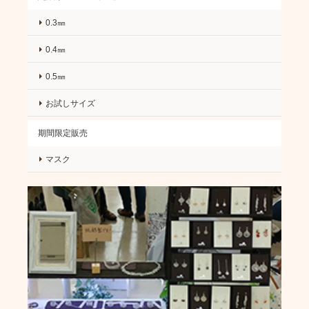
0.3㎜
0.4㎜
0.5㎜
お試しサイズ
期間限定販売
マスク