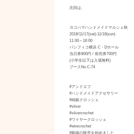
次回は、
ヨコハマハンドメイドマルシェ秋
2018/11/17(sat)-11/18(sun)
11:00～18:00
パシフィコ横浜 C・Dホール
当日券900円 / 前売券700円
(小学生以下は入場無料)
ブースNo.C-74
#アンドエフ
#ハンドメイドアクセサリー
#純銀クロッシェ
#silver
#silvercrochet
#ワイヤークロッシェ
#wirecrochet
#銀線の販売を始めました