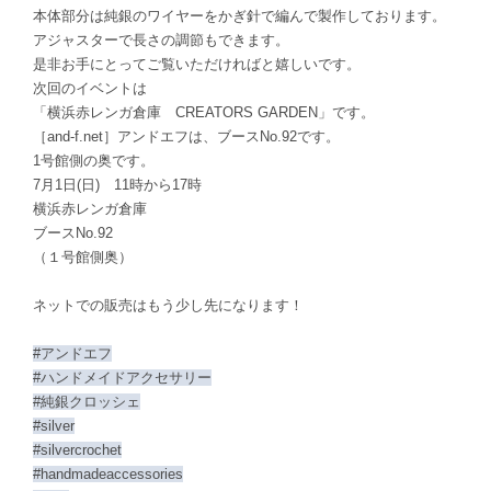
本体部分は純銀のワイヤーをかぎ針で編んで製作しております。
アジャスターで長さの調節もできます。
是非お手にとってご覧いただければと嬉しいです。
次回のイベントは
「横浜赤レンガ倉庫 CREATORS GARDEN」です。
［and-f.net］アンドエフは、ブースNo.92です。
1号館側の奥です。
7月1日(日) 11時から17時
横浜赤レンガ倉庫
ブースNo.92
（１号館側奥）
ネットでの販売はもう少し先になります！
#アンドエフ
#ハンドメイドアクセサリー
#純銀クロッシェ
#silver
#silvercrochet
#handmadeaccessories