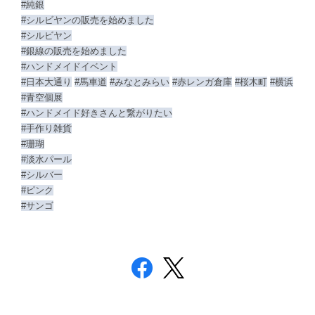
#純銀
#シルビヤンの販売を始めました
#シルビヤン
#銀線の販売を始めました
#ハンドメイドイベント
#日本大通り
#馬車道
#みなとみらい
#赤レンガ倉庫
#桜木町
#横浜
#青空個展
#ハンドメイド好きさんと繋がりたい
#手作り雑貨
#珊瑚
#淡水パール
#シルバー
#ピンク
#サンゴ