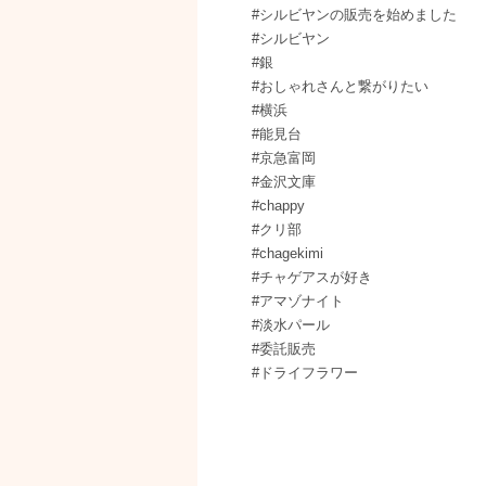
#シルビヤンの販売を始めました
#シルビヤン
#銀
#おしゃれさんと繋がりたい
#横浜
#能見台
#京急富岡
#金沢文庫
#chappy
#クリ部
#chagekimi
#チャゲアスが好き
#アマゾナイト
#淡水パール
#委託販売
#ドライフラワー