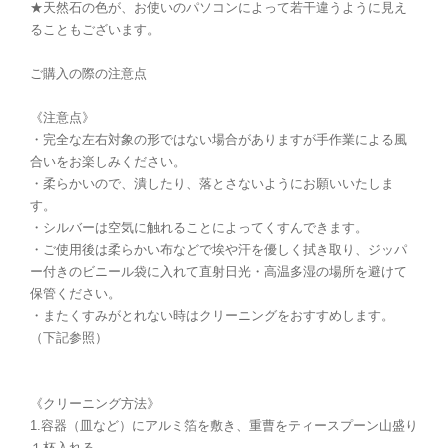
★天然石の色が、お使いのパソコンによって若干違うように見え
ることもございます。
ご購入の際の注意点
《注意点》
・完全な左右対象の形ではない場合がありますが手作業による風
合いをお楽しみください。
・柔らかいので、潰したり、落とさないようにお願いいたしま
す。
・シルバーは空気に触れることによってくすんできます。
・ご使用後は柔らかい布などで埃や汗を優しく拭き取り、ジッパ
ー付きのビニール袋に入れて直射日光・高温多湿の場所を避けて
保管ください。
・またくすみがとれない時はクリーニングをおすすめします。
（下記参照）
《クリーニング方法》
1.容器（皿など）にアルミ箔を敷き、重曹をティースプーン山盛り
１杯入れる。