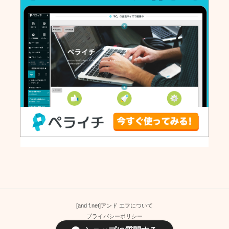
[and f.net]アンド エフについて
プライバシーポリシー
特定商取引法に基づく表記