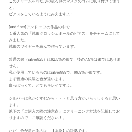
このチャームを耳たぶの後ろ側のマスクのゴムに取り付けて使う
と、
ピアスをしているようにみえますよ！
[and f.net]アンド エフの作品の中で
１番人気の「純銀クロッシェボールのピアス」をチャームにして
みました。
純銀のワイヤーを編んで作っています。
普通の銀（silver925）は92.5%の銀で、後の7.5%は銀ではありま
せん。
私が使用しているものはsilver999で、99.9%が銀です。
まず普通の銀製と色が違います。
白っぽっくて、とてもキレイですよ。
シルバーは色がくすむから・・・と思う方がいらっしゃると思い
ます。
以下の「ご購入の際の注意点」にクリーニング方法を記載してお
りますので、ご確認ください！。
ただ、色が変わるのは、【本物】の証拠です。