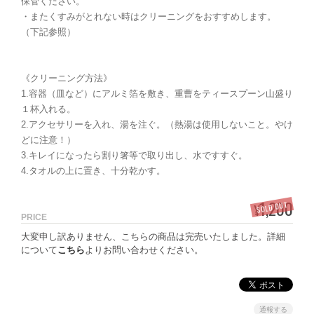
保管ください。
・またくすみがとれない時はクリーニングをおすすめします。
（下記参照）
《クリーニング方法》
1.容器（皿など）にアルミ箔を敷き、重曹をティースプーン山盛り
１杯入れる。
2.アクセサリーを入れ、湯を注ぐ。（熱湯は使用しないこと。やけ
どに注意！）
3.キレイになったら割り箸等で取り出し、水ですすぐ。
4.タオルの上に置き、十分乾かす。
1,200
SOLD OUT
¥
PRICE
大変申し訳ありません、こちらの商品は完売いたしました。詳細
について
こちら
よりお問い合わせください。
通報する