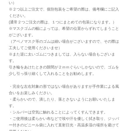
い）
※２つ以上ご注文で、個別包装をご希望の際は、備考欄にご記入
ください。
(通常２つご注文の際は、１つにまとめての包装になります。）
※マスクゴムの幅によっては、希望の位置からずれてしまうこと
がございます。
（アベノマスク等のゴムは細い場合がございますので、その際は
工夫してご使用くださいませ）
※また逆に太いゴムにつきましては、入らない場合もございま
す。
引き輪をあけたときの隙間が２ｍｍぐらいしかないので、ゴムを
少し引っ張り細くして入れることをお勧めします。
・完全な左右対象の形ではない場合がありますが手作業による風
合いをお楽しみください。
・柔らかいので、潰したり、落とさないようにお願いいたしま
す。
・シルバーは空気に触れることによってくすんできます。
・ご使用後は柔らかい布などで埃や汗を優しく拭き取り、ジッパ
ー付きのビニール袋に入れて直射日光・高温多湿の場所を避けて